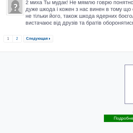
2 миха Ты мудак! Не мямлю говрю понятно
дуже шкода і кожен з нас винен в тому що 
не тільки його, також шкода ядерних боєго
вистачаює від друзів та братів оборонятис
1
2
Следующая
Подробн