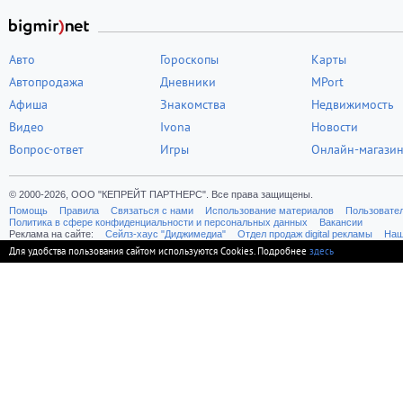
Авто
Гороскопы
Карты
Автопродажа
Дневники
MPort
Афиша
Знакомства
Недвижимость
Видео
Ivona
Новости
Вопрос-ответ
Игры
Онлайн-магази
© 2000-2026, ООО "КЕПРЕЙТ ПАРТНЕРС". Все права защищены.
Помощь
Правила
Связаться с нами
Использование материалов
Пользовате
Политика в сфере конфиденциальности и персональных данных
Вакансии
Реклама на сайте:
Cейлз-хаус "Диджимедиа"
Отдел продаж digital рекламы
Наш
Для удобства пользования сайтом используются Cookies. Подробнее
здесь