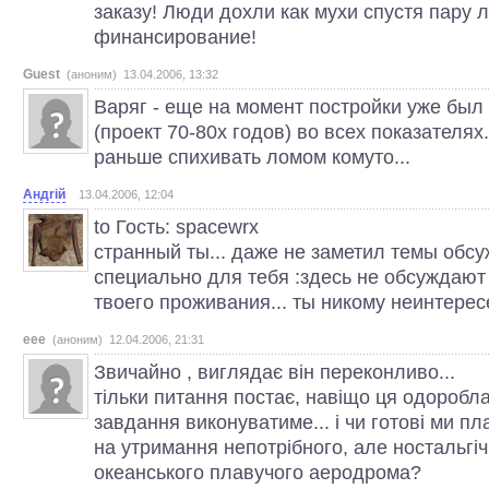
заказу! Люди дохли как мухи спустя пару л
финансирование!
Guest
(аноним) 13.04.2006, 13:32
Варяг - еще на момент постройки уже б
(проект 70-80х годов) во всех показателях
раньше спихивать ломом комуто...
Андriй
13.04.2006, 12:04
to Гость: spacewrx
странный ты... даже не заметил темы обсу
специально для тебя :здесь не обсуждают
твоего проживания... ты никому неинтерес
eee
(аноним) 12.04.2006, 21:31
Звичайно , виглядає він переконливо...
тільки питання постає, навіщо ця одоробла
завдання виконуватиме... і чи готові ми п
на утримання непотрібного, але ностальгі
океанського плавучого аеродрома?