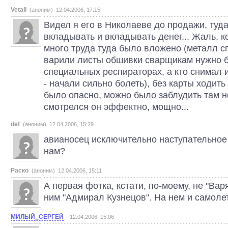
Vetall
(аноним) 12.04.2006, 17:15
Видел я его в Николаеве до продажи, туд
вкладывать и вкладывать денег... Жаль, к
много труда туда было вложено (металл с
варили листы обшивки сварщикам нужно 
специальных респираторах, а кто снимал 
- начали сильно болеть), без карты ходит
было опасно, можно было заблудить там не
смотрелся он эффектно, мощно...
def
(аноним) 12.04.2006, 15:29
авианосец исключительно наступательное
нам?
Раско
(аноним) 12.04.2006, 15:11
А первая фотка, кстати, по-моему, не "Вар
ним "Адмирал Кузнецов". На нем и самолет
МИЛЫЙ_СЕРГЕЙ
12.04.2006, 15:06