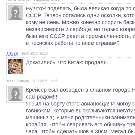
Ну чтож поделать, была великая когда-то 
СССР. Теперь остались одни осколки, кот
кому не лень. Можно конечно спорить беск
независимости и свободе, но только вопро
бывшего СССР равита промышленность, и
в посисках работы по всем странам?
al1029
26.03.2013, 20:10
Докатились, что Китаю продали...
lexx
(аноним) 13.04.2006, 14:46
Крейсер был возведен в славном городе Н
сам родом!!!
Я был на борту етого авианосца! И могоу
гавнюкам, которые высказываются негатив
машины! 1) У меня родственники занимал
корабля. Чтобы сваривать его обшивку тр
часа, чтобы сделать шов в 30см. Метал бы