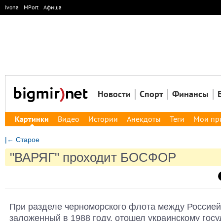
Ivona
MPort
Афиша
Новости
Спорт
Финансы
Картинки
Видео
Истории
Анекдоты
Теги
Мои пр
|← Старое
"ВАРЯГ" проходит БОСФОР
При разделе черноморского флота между Россией 
заложенный в 1988 году, отошел украинскому госуд