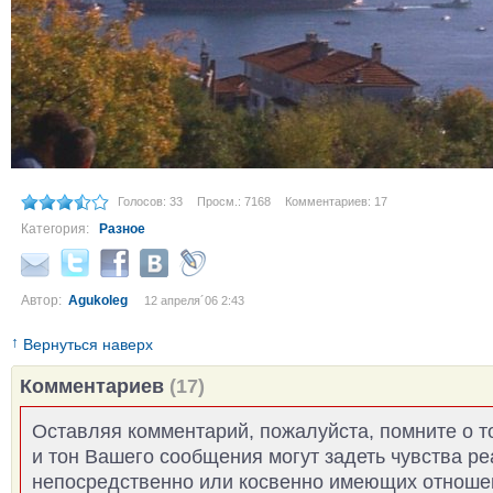
Голосов: 33
Просм.: 7168
Комментариев: 17
Категория:
Разное
Автор:
Agukoleg
12 апреля´06 2:43
↑
Вернуться наверх
Комментариев
(17)
Оставляя комментарий, пожалуйста, помните о т
и тон Вашего сообщения могут задеть чувства р
непосредственно или косвенно имеющих отноше