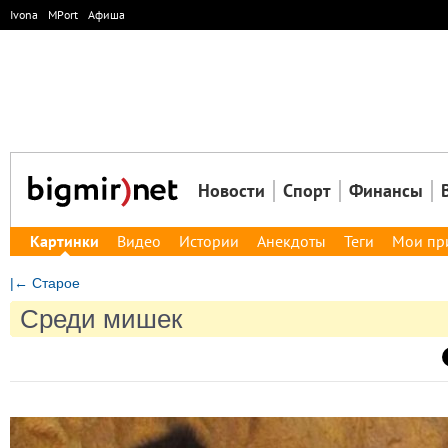
Ivona
MPort
Афиша
Новости
Спорт
Финансы
Картинки
Видео
Истории
Анекдоты
Теги
Мои пр
|← Старое
Среди мишек