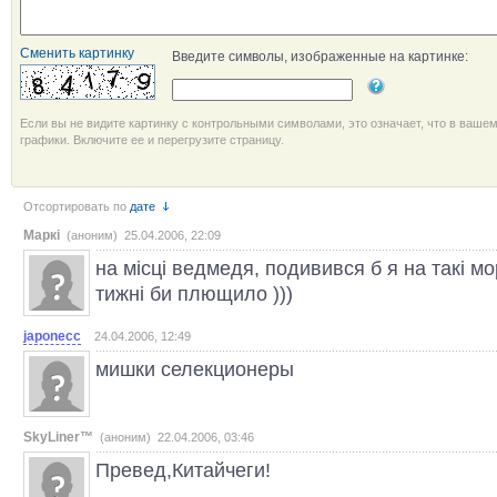
Сменить картинку
Введите символы, изображенные на картинке:
Если вы не видите картинку с контрольными символами, это означает, что в ваше
графики. Включите ее и перегрузите страницу.
Отсортировать по
дате
Маркі
(аноним) 25.04.2006, 22:09
на місці ведмедя, подивився б я на такі мор
тижні би плющило )))
japonecc
24.04.2006, 12:49
мишки селекционеры
SkyLiner™
(аноним) 22.04.2006, 03:46
Превед,Китайчеги!