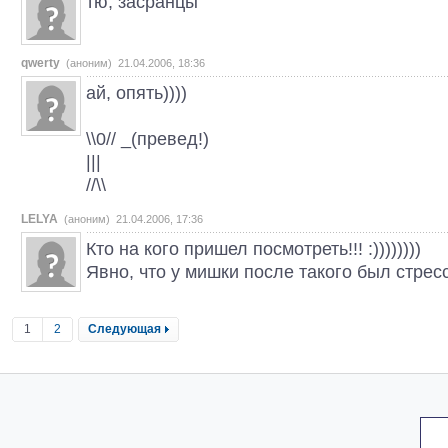
тю, засранцы
qwerty
(аноним) 21.04.2006, 18:36
ай, опять))))
\\0// _(превед!)
|||
//\\
LELYA
(аноним) 21.04.2006, 17:36
Кто на кого пришел посмотреть!!! :))))))))
Явно, что у мишки после такого был стресс
1
2
Следующая