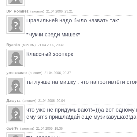
DP_Romirez
(аноним) 21.04.2006, 23:21
Правильней надо было назвать так:
*Чукчи среди мишек*
Byanka
(аноним) 21.04.2006, 20:48
Классный зоопарк
ужевесело
(аноним) 21.04.2006, 20:37
ты лучше на мишку , что напротивтёти стоит
Дашута
(аноним) 21.04.2006, 20:04
что уже не придумывают!=)))а вот одному
ему sms пришла!дай еще музикавушах!!д
qwerty
(аноним) 21.04.2006, 18:36