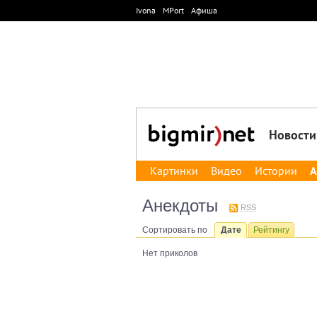
Ivona
MPort
Афиша
Новости
Картинки
Видео
Истории
А
Анекдоты
RSS
Сортировать по
Дате
Рейтингу
Нет приколов