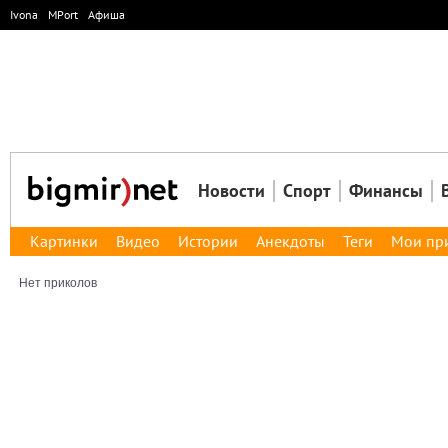
Ivona
MPort
Афиша
Новости
Спорт
Финансы
Картинки
Видео
Истории
Анекдоты
Теги
Мои пр
Нет приколов