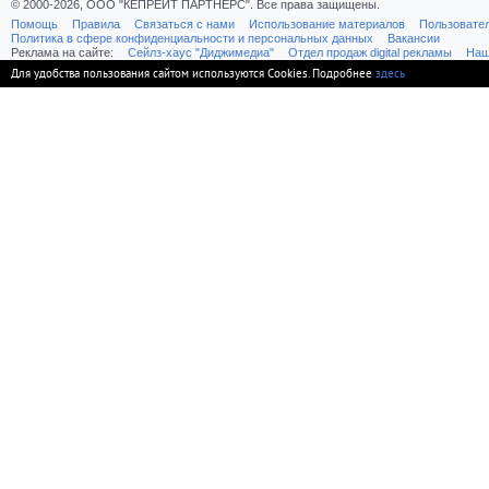
© 2000-2026, ООО "КЕПРЕЙТ ПАРТНЕРС". Все права защищены.
Помощь
Правила
Связаться с нами
Использование материалов
Пользовате
Политика в сфере конфиденциальности и персональных данных
Вакансии
Реклама на сайте:
Cейлз-хаус "Диджимедиа"
Отдел продаж digital рекламы
Наш
Для удобства пользования сайтом используются Cookies. Подробнее
здесь