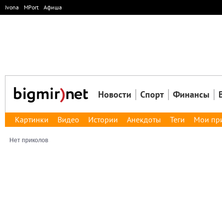
Ivona
MPort
Афиша
Новости
Спорт
Финансы
Картинки
Видео
Истории
Анекдоты
Теги
Мои пр
Нет приколов