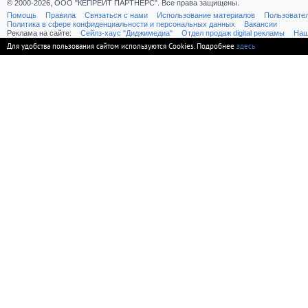
© 2000-2026, ООО "КЕПРЕЙТ ПАРТНЕРС". Все права защищены.
Помощь
Правила
Связаться с нами
Использование материалов
Пользовате
Политика в сфере конфиденциальности и персональных данных
Вакансии
Реклама на сайте:
Cейлз-хаус "Диджимедиа"
Отдел продаж digital рекламы
Наш
Для удобства пользования сайтом используются Cookies. Подробнее
здесь