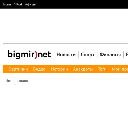
Ivona
MPort
Афиша
Новости
Спорт
Финансы
Картинки
Видео
Истории
Анекдоты
Теги
Мои пр
Нет приколов