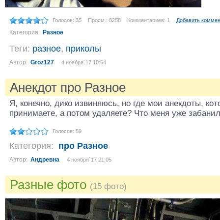
Голосов: 35
Просм.: 8258
Комментариев: 1
Добавить комме
Категория:
Разное
Теги:
разное
,
приколы
Автор:
Groz127
4 ноября´17 10:54
Анекдот про Разное
Я, конечно, дико извиняюсь, но где мои анекдоты, ко
принимаете, а потом удаляете? Что меня уже забани
Голосов: 59
Категория:
про Разное
Автор:
Андревна
4 ноября´17 21:05
Разные фото
(15 фото)