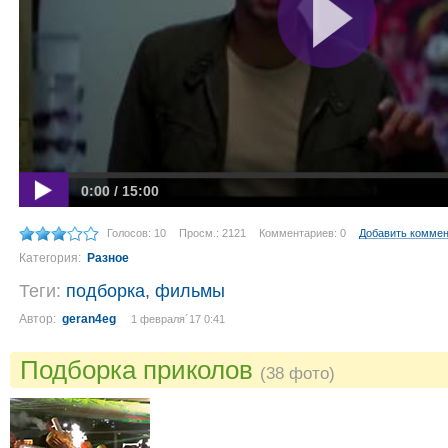
0:00 / 15:00
Голосов: 10
Просм.: 2121
Комментариев: 0
Добавить комме
Категория:
Разное
Теги:
подборка
,
фильмы
Автор:
geran4eg
1 февраля´17 0:41
Подборка приколов
(38 фото)