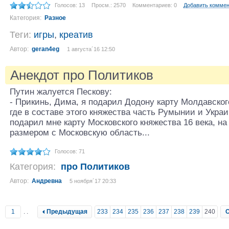
Голосов: 13
Просм.: 2570
Комментариев: 0
Добавить комме
Категория:
Разное
Теги:
игры
,
креатив
Автор:
geran4eg
1 августа´16 12:50
Анекдот про Политиков
Путин жалуется Пескову:
- Прикинь, Дима, я подарил Додону карту Молдавского
где в составе этого княжества часть Румынии и Украи
подарил мне карту Московского княжества 16 века, на
размером с Московскую область...
Голосов: 71
Категория:
про Политиков
Автор:
Андревна
5 ноября´17 20:33
1
..
Предыдущая
233
234
235
236
237
238
239
240