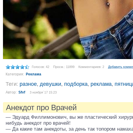
Голосов: 42
Просм.: 11899
Комментариев: 2
Добавить комме
Категория:
Реклама
Теги:
разное
,
девушки
,
подборка
,
реклама
,
пятниц
Автор:
Sfvf
3 ноября´17 15:23
Анекдот про Врачей
— Эдуард Филлимонович, вы же пластический хирург.
нибудь анекдот про врачей!
— Да какие там анекдоты, за день так топором намах