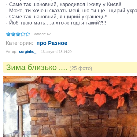
- Саме так шановний, народився і живу у Києвi!
- Може, ти хочеш сказать мені, шо ти ще і щирий укр
- Саме так шановний, я щирий украiнець!!
- Йоб твою мать....а хто-ж тодi я такий?!!!
Голосов: 62
Категория:
про Разное
Автор:
serginho_
13 августа´13 14:29
Зима близько ....
(25 фото)