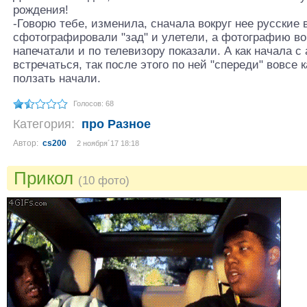
рождения!
-Говорю тебе, изменила, сначала вокруг нее русские 
сфотографировали "зад" и улетели, а фотографию во 
напечатали и по телевизору показали. А как начала 
встречаться, так после этого по ней "спереди" вовсе 
ползать начали.
Голосов: 68
Категория:
про Разное
Автор:
cs200
2 ноября´17 18:18
Прикол
(10 фото)