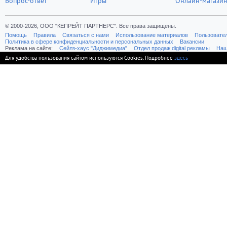
Вопрос-ответ
Игры
Онлайн-магази
© 2000-2026, ООО "КЕПРЕЙТ ПАРТНЕРС". Все права защищены.
Помощь
Правила
Связаться с нами
Использование материалов
Пользовате
Политика в сфере конфиденциальности и персональных данных
Вакансии
Реклама на сайте:
Cейлз-хаус "Диджимедиа"
Отдел продаж digital рекламы
Наш
Для удобства пользования сайтом используются Cookies. Подробнее
здесь