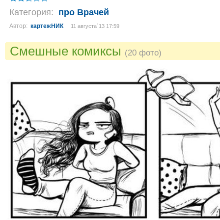
Категория:
про Врачей
Автор:
картежНИК
11 августа´13 17:59
Смешные комиксы
(20 фото)