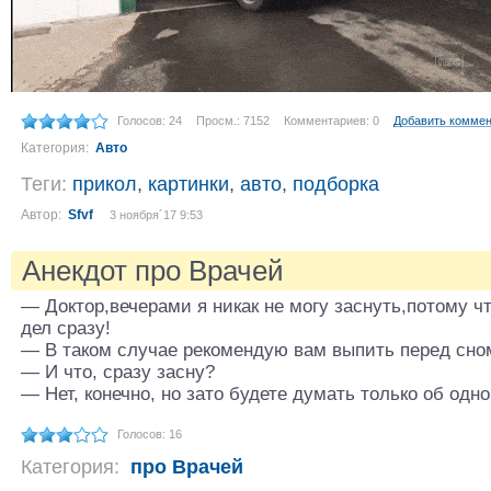
Голосов: 24
Просм.: 7152
Комментариев: 0
Добавить комме
Категория:
Авто
Теги:
прикол
,
картинки
,
авто
,
подборка
Автор:
Sfvf
3 ноября´17 9:53
Анекдот про Врачей
— Доктор,вечерами я никак не могу заснуть,потому ч
дел сразу!
— В таком случае рекомендую вам выпить перед сно
— И что, сразу засну?
— Нет, конечно, но зато будете думать только об одно
Голосов: 16
Категория:
про Врачей