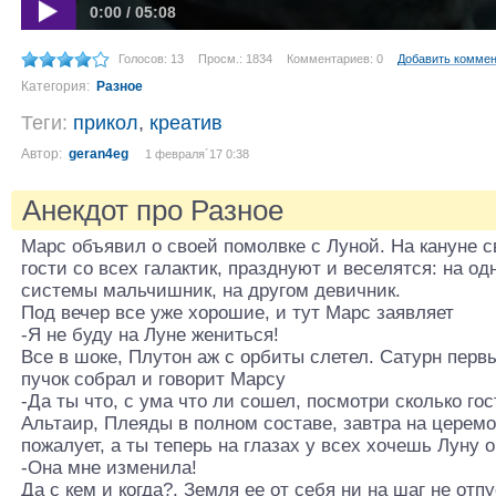
0:00 / 05:08
Голосов: 13
Просм.: 1834
Комментариев: 0
Добавить комме
Категория:
Разное
Теги:
прикол
,
креатив
Автор:
geran4eg
1 февраля´17 0:38
Анекдот про Разное
Марс объявил о своей помолвке с Луной. На кануне 
гости со всех галактик, празднуют и веселятся: на о
системы мальчишник, на другом девичник.
Под вечер все уже хорошие, и тут Марс заявляет
-Я не буду на Луне жениться!
Все в шоке, Плутон аж с орбиты слетел. Сатурн перв
пучок собрал и говорит Марсу
-Да ты что, с ума что ли сошел, посмотри сколько гос
Альтаир, Плеяды в полном составе, завтра на церем
пожалует, а ты теперь на глазах у всех хочешь Луну 
-Она мне изменила!
Да с кем и когда?, Земля ее от себя ни на шаг не отпу