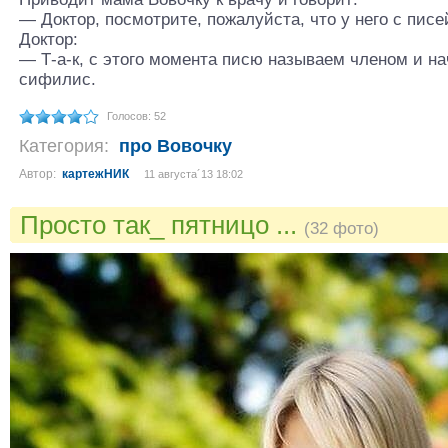
— Доктор, посмотрите, пожалуйста, что у него с писе
Доктор:
— Т-а-к, с этого момента писю называем членом и н
сифилис.
Голосов: 52
Категория:
про Вовочку
Автор:
картежНИК
11 августа´13 18:02
Просто так_ пятницо ...
(32 фото)