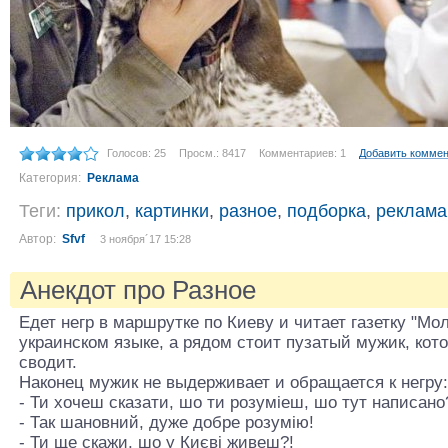
Голосов: 25
Просм.: 8417
Комментариев: 1
Добавить комме
Категория:
Реклама
Теги:
прикол
,
картинки
,
разное
,
подборка
,
реклама
Автор:
Sfvf
3 ноября´17 15:28
Анекдот про Разное
Едет негр в маршрутке по Киеву и читает газетку "Мол
украинском языке, а рядом стоит пузатый мужик, кото
сводит.
Наконец мужик не выдерживает и обращается к негру:
- Ти хочеш сказати, шо ти розумiеш, шо тут написано
- Так шановний, дуже добре розумію!
- Ти ще скажи, шо у Києві живеш?!