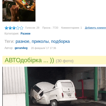
Голосов: 29
Просм.: 7720
Комментариев: 1
Добавить комме
Категория:
Разное
Теги:
разное
,
приколы
,
подборка
Автор:
geran4eg
20 февраля´17 17:36
АВТОдобірка ... ))
(30 фото)