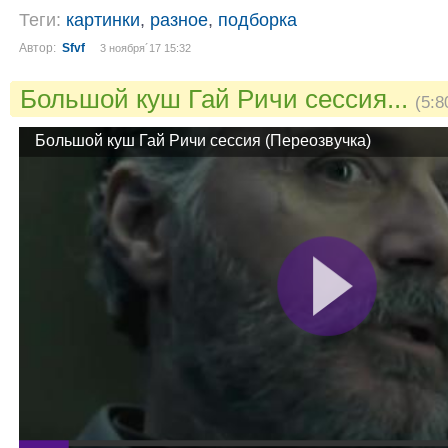
Теги:
картинки
,
разное
,
подборка
Автор:
Sfvf
3 ноября´17 15:32
Большой куш Гай Ричи сессия...
(5:8
Большой куш Гай Ричи сессия (Переозвучка)