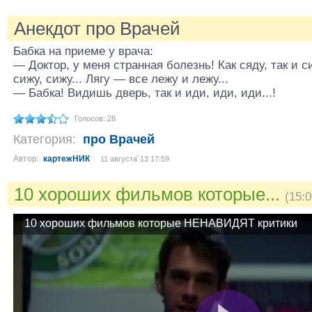
Анекдот про Врачей
Бабка на приеме у врача:
— Доктор, у меня странная болезнь! Как сяду, так и с
сижу, сижу... Лягу — все лежу и лежу...
— Бабка! Видишь дверь, так и иди, иди, иди...!
Голосов: 28
Категория:
про Врачей
Автор:
картежНИК
11 августа´13 17:59
10 хороших фильмов которые...
(15:
10 хороших фильмов которые НЕНАВИДЯТ критики