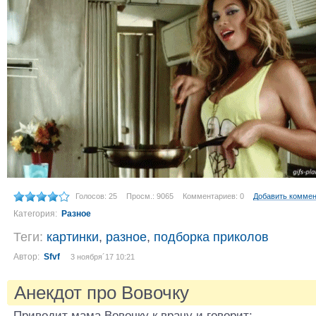
Голосов: 25
Просм.: 9065
Комментариев: 0
Добавить комме
Категория:
Разное
Теги:
картинки
,
разное
,
подборка приколов
Автор:
Sfvf
3 ноября´17 10:21
Анекдот про Вовочку
Приводит мама Вовочку к врачу и говорит: