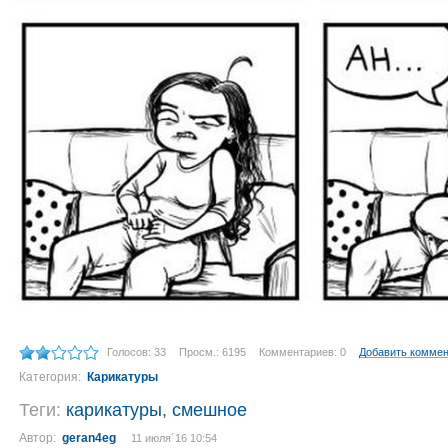
Голосов: 33
Просм.: 6195
Комментариев: 0
Добавить комме
Категория:
Карикатуры
Теги:
карикатуры
,
смешное
Автор:
geran4eg
11 июля´16 10:54