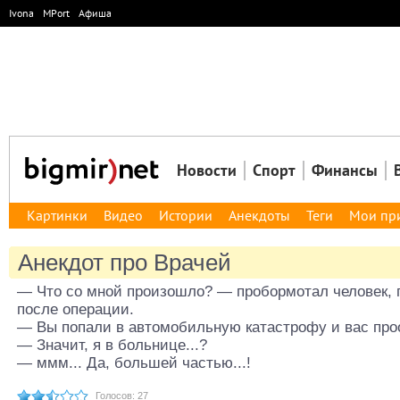
Ivona
MPort
Афиша
Новости
Спорт
Финансы
Картинки
Видео
Истории
Анекдоты
Теги
Мои пр
Анекдот про Врачей
— Что со мной произошло? — пробормотал человек, 
после операции.
— Вы попали в автомобильную катастрофу и вас про
— Значит, я в больнице...?
— ммм... Да, большей частью...!
Голосов: 27