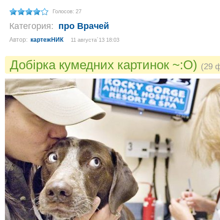
Голосов: 27
Категория:
про Врачей
Автор:
картежНИК
11 августа´13 18:03
Добірка кумедних картинок ~:O)
(29 