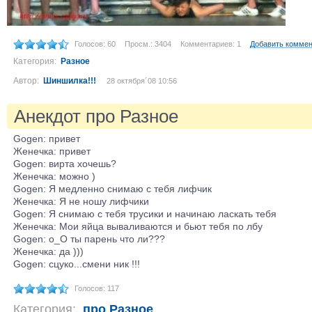
Голосов: 60
Просм.: 3404
Комментариев: 1
Добавить комме
Категория:
Разное
Автор:
Шиншилка!!!
28 октября´08 10:56
Анекдот про Разное
Gogen: привет
Женечка: привет
Gogen: вирта хочешь?
Женечка: можно )
Gogen: Я медленно снимаю с тебя лифчик
Женечка: Я не ношу лифчики
Gogen: Я снимаю с тебя трусики и начинаю ласкать тебя
Женечка: Мои яйца вываливаются и бьют тебя по лбу
Gogen: о_О ты парень что ли???
Женечка: да )))
Gogen: сцуко...смени ник !!!
Голосов: 117
Категория:
про Разное