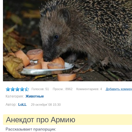
Голосов: 51
Просм.: 8962
Комментариев: 4
Добавить комме
Категория:
Животные
Автор:
LoLL
29 октября´08 15:30
Анекдот про Армию
Рассказывает прапорщик: