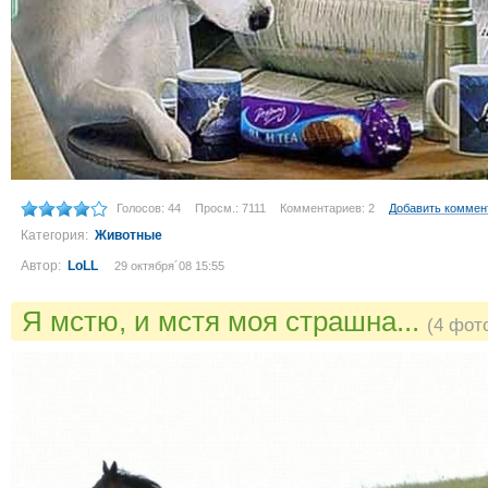
Голосов: 44
Просм.: 7111
Комментариев: 2
Добавить коммен
Категория:
Животные
Автор:
LoLL
29 октября´08 15:55
Я мстю, и мстя моя страшна...
(4 фот