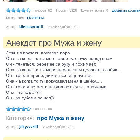
Голосов: 62
Просм.: 3326
Комментариев: 0
Добавить комме
Категория:
Плакаты
Автор:
Шиншилка!!!
28 октября´08 10:52
Анекдот про Мужа и жену
Лежит в постели пожилая пара.
Она - а когда то ты мне нежно жал руку перед сном.
Он - тянеться, берет ее за руку и пожимает.
Она - а когда то ты меня перед сном целовал в лобик...
Он - кряхтя приподнимаеться и целует ее.
Она - а когда то ты покусавал меня в шейку.....
Он - кряхтя встает и потягиваеться за тапочками.
Она - ты куда???
Он - за зубами пошел))
Голосов: 89
Категория:
про Мужа и жену
Автор:
jakyzzzziiii
23 октября´08 17:55