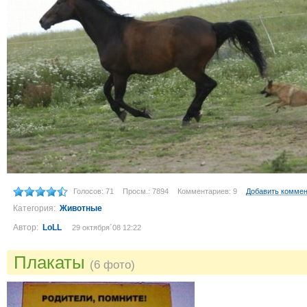
Голосов: 71
Просм.: 7894
Комментариев: 9
Добавить комме
Категория:
Животные
Автор:
LoLL
29 октября´08 12:22
Плакаты
(6 фото)