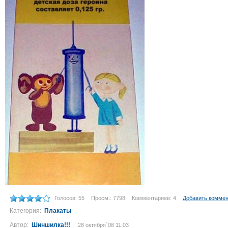
Голосов: 55
Просм.: 7798
Комментариев: 4
Добавить комме
Категория:
Плакаты
Автор:
Шиншилка!!!
28 октября´08 11:03