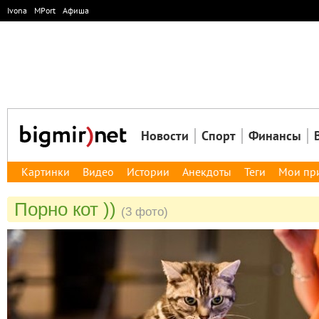
Ivona
MPort
Афиша
Новости
Спорт
Финансы
Картинки
Видео
Истории
Анекдоты
Теги
Мои пр
Порно кот ))
(3 фото)