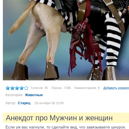
Голосов: 35
Просм.: 7186
Комментариев: 8
Добавить комме
Категория:
Животные
Автор:
Старец
28 октября´08 13:09
Анекдот про Мужчин и женщин
Если уж вас нагнули, то сделайте вид, что завязываете шнурок.