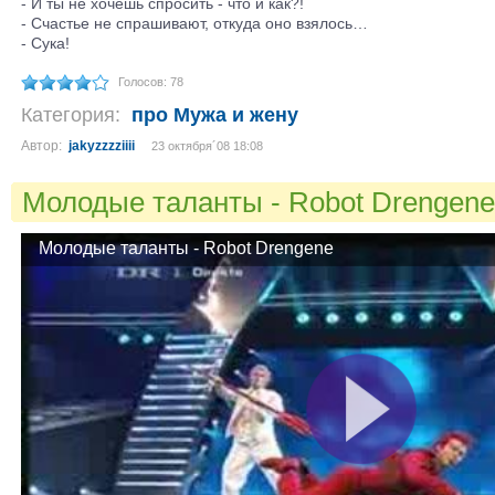
- И ты не хочешь спросить - что и как?!
- Счастье не спрашивают, откуда оно взялось…
- Сука!
Голосов: 78
Категория:
про Мужа и жену
Автор:
jakyzzzziiii
23 октября´08 18:08
Молодые таланты - Robot Drengen
Молодые таланты - Robot Drengene