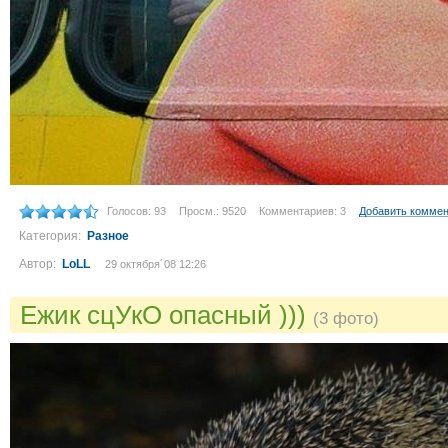
Голосов: 93
Просм.: 9520
Комментариев: 3
Добавить комме
Категория:
Разное
Автор:
LoLL
29 октября´08 12:26
Ежик сцУкО опасный )))
(3 фото)