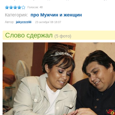
Голосов: 48
Категория:
про Мужчин и женщин
Автор:
jakyzzzziiii
23 октября´08 18:07
Слово сдержал
(5 фото)