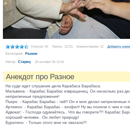
Голосов: 43
Просм.: 11721
Комментариев: 12
Добавить комм
Категория:
Разное
Автор:
Старец
28 октября´08 13:02
Анекдот про Разное
На суде идет слушание дела Карабаса Барабаса.
Мальвина: - Карабас Барабас извращенец. Он несколько раз д
неприличные предложения!
Пьеро: - Карабас Барабас - гей!! Он и мне делал неприличные 
Артемон: - Карабас Барабас - зоофил! Ну вы поняли о чем я гов
Адвокат: - Господа одумайтесь.. Что вы говорите?!! Карабас Бар
хороший человек.. Он любит природу!
Буратино: - Только этого мне не хватало!!!