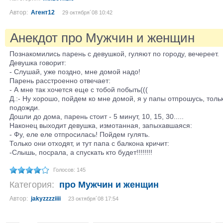
Автор:
Агент12
29 октября´08 10:42
Анекдот про Мужчин и женщин
Познакомились парень с девушкой, гуляют по городу, вечереет.
Девушка говорит:
- Слушай, уже поздно, мне домой надо!
Парень расстроенно отвечает:
- А мне так хочется еще с тобой побыть(((
Д.:- Ну хорошо, пойдем ко мне домой, я у папы отпрошусь, толь
подожди.
Дошли до дома, парень стоит - 5 минут, 10, 15, 30.....
Наконец выходит девушка, измотанная, запыхавшаяся:
- Фу, еле еле отпросилась! Пойдем гулять.
Только они отходят, и тут папа с балкона кричит:
-Слышь, посрала, а спускать кто будет!!!!!!!!
Голосов: 145
Категория:
про Мужчин и женщин
Автор:
jakyzzzziiii
23 октября´08 17:54