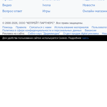
Видео
Ivona
Новости
Вопрос-ответ
Игры
Онлайн-магази
© 2000-2026, ООО "КЕПРЕЙТ ПАРТНЕРС". Все права защищены.
Помощь
Правила
Связаться с нами
Использование материалов
Пользовате
Политика в сфере конфиденциальности и персональных данных
Вакансии
Реклама на сайте:
Cейлз-хаус "Диджимедиа"
Отдел продаж digital рекламы
Наш
Для удобства пользования сайтом используются Cookies. Подробнее
здесь