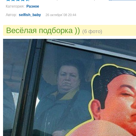
Категория:
Разное
Автор:
selfish_baby
26 октября´08 20:44
Весёлая подборка ))
(6 фото)