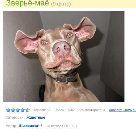
Зверьё-маё
(9 фото)
Голосов: 48
Просм.: 7082
Комментариев: 4
Добавить комме
Категория:
Животные
Автор:
Шиншилка!!!
28 октября´08 10:51