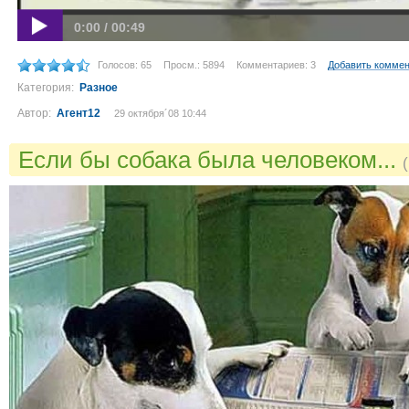
0:00 / 00:49
Голосов: 65
Просм.: 5894
Комментариев: 3
Добавить комме
Категория:
Разное
Автор:
Агент12
29 октября´08 10:44
Если бы собака была человеком...