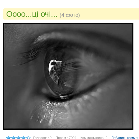
Оооо...ці очі...
(4 фото)
Голосов: 49
Просм.: 7094
Комментариев: 2
Добавить комме