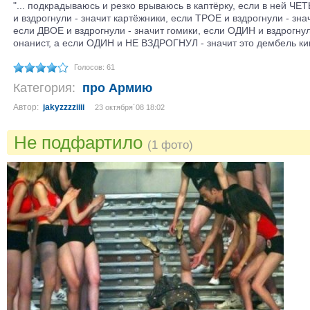
"... подкрадываюсь и резко врываюсь в каптёрку, если в ней Ч
и вздрогнули - значит картёжники, если ТРОЕ и вздрогнули - зна
если ДВОЕ и вздрогнули - значит гомики, если ОДИН и вздрогнул
онанист, а если ОДИН и НЕ ВЗДРОГНУЛ - значит это дембель ки
Голосов: 61
Категория:
про Армию
Автор:
jakyzzzziiii
23 октября´08 18:02
Не подфартило
(1 фото)