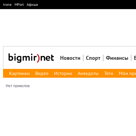
Ivona
MPort
Афиша
Новости
Спорт
Финансы
Картинки
Видео
Истории
Анекдоты
Теги
Мои пр
Нет приколов