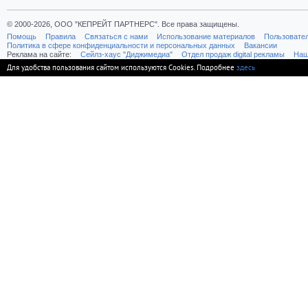
© 2000-2026, ООО "КЕПРЕЙТ ПАРТНЕРС". Все права защищены.
Помощь
Правила
Связаться с нами
Использование материалов
Пользовате
Политика в сфере конфиденциальности и персональных данных
Вакансии
Реклама на сайте:
Cейлз-хаус "Диджимедиа"
Отдел продаж digital рекламы
Наш
Для удобства пользования сайтом используются Cookies. Подробнее
здесь