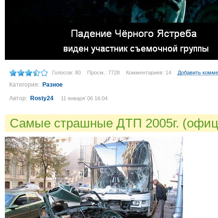
Голосов: 80
Просм.: 7728
Комментариев: 14
Добавить комм
Категория:
Разное
Автор:
Rosty24
11 января´06 16:04
Самые страшные ДТП 2005г. (офи