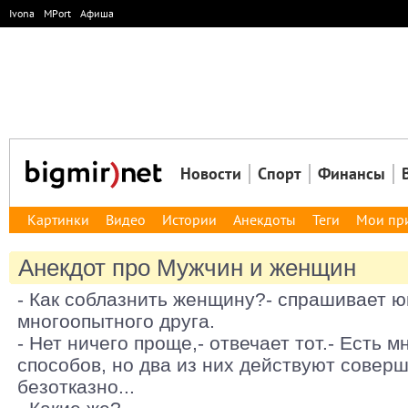
Ivona
MPort
Афиша
Новости
Спорт
Финансы
Картинки
Видео
Истории
Анекдоты
Теги
Мои пр
Анекдот про Мужчин и женщин
- Как соблазнить женщину?- спрашивает 
многоопытного друга.
- Нет ничего проще,- отвечает тот.- Есть 
способов, но два из них действуют совер
безотказно...