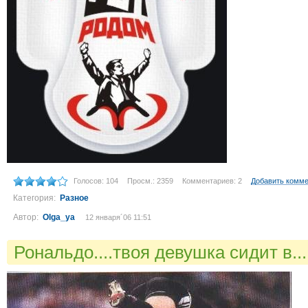
Голосов: 104
Просм.: 2359
Комментариев: 2
Добавить комм
Категория:
Разное
Автор:
Olga_ya
12 января´06 11:51
Рональдо....твоя девушка сидит в..