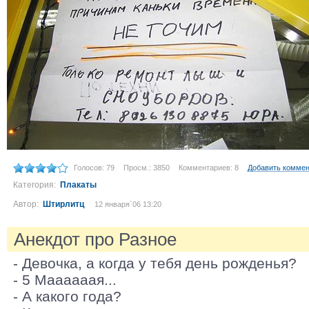
Голосов: 79
Просм.: 3850
Комментариев: 8
Добавить комме
Категория:
Плакаты
Автор:
Штирлитц
12 января´06 13:20
Анекдот про Разное
- Девочка, а когда у тебя день рожденья?
- 5 Маааааая...
- А какого года?