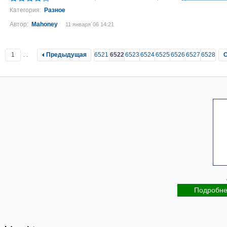
Категория:
Разное
Автор:
Mahoney
11 января´06 14:21
1
..
Предыдущая
6521
6522
6523
6524
6525
6526
6527
6528
Подробн