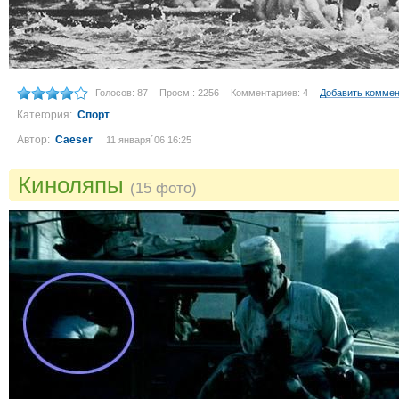
Голосов: 87
Просм.: 2256
Комментариев: 4
Добавить комме
Категория:
Спорт
Автор:
Caeser
11 января´06 16:25
Киноляпы
(15 фото)