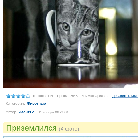
Голосов: 144
Просм.: 2548
Комментариев: 0
Добавить комм
Категория:
Животные
Автор:
Агент12
11 января´06 21:08
Приземлился
(4 фото)