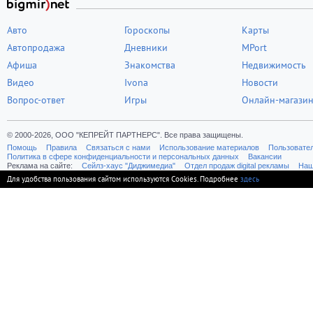
Авто
Гороскопы
Карты
Автопродажа
Дневники
MPort
Афиша
Знакомства
Недвижимость
Видео
Ivona
Новости
Вопрос-ответ
Игры
Онлайн-магази
© 2000-2026, ООО "КЕПРЕЙТ ПАРТНЕРС". Все права защищены.
Помощь
Правила
Связаться с нами
Использование материалов
Пользовате
Политика в сфере конфиденциальности и персональных данных
Вакансии
Реклама на сайте:
Cейлз-хаус "Диджимедиа"
Отдел продаж digital рекламы
Наш
Для удобства пользования сайтом используются Cookies. Подробнее
здесь