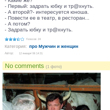
- Какие же?
- Первый: задрать юбку и тр@хнуть.
- А второй?- интересуется юноша.
- Повести ее в театр, в ресторан...
- А потом?
- Задрать юбку и тр@хнуть.
Голосов: 24
Категория:
про Мужчин и женщин
Автор:
12 января´06 14:31
No comments
(1 фото)