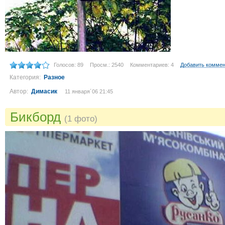
Голосов: 89
Просм.: 2540
Комментариев: 4
Добавить комме
Категория:
Разное
Автор:
Димасик
11 января´06 21:45
Бикборд
(1 фото)