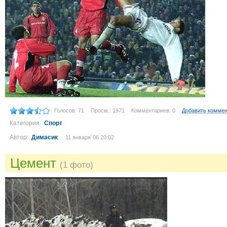
Голосов: 71
Просм.: 1971
Комментариев: 0
Добавить комме
Категория:
Спорт
Автор:
Димасик
11 января´06 20:02
Цемент
(1 фото)