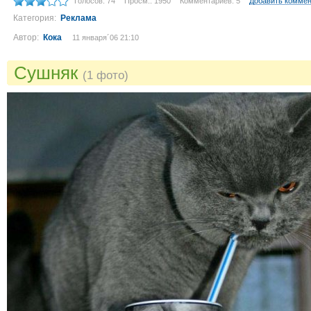
Голосов: 74
Просм.: 1950
Комментариев: 5
Добавить комме
Категория:
Реклама
Автор:
Кока
11 января´06 21:10
Сушняк
(1 фото)