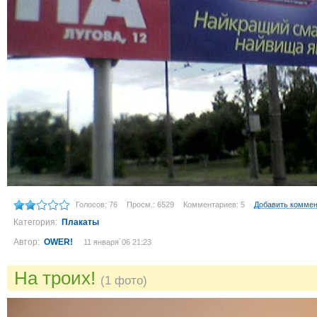
Голосов: 76
Просм.: 6529
Комментариев: 5
Добавить комме
Категория:
Плакаты
Автор:
OWER!
11 января´06 21:23
На троих!
(1 фото)