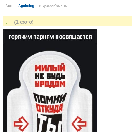
Автор:
Agukoleg
16 декабря´05 4:15
...
(1 фото)