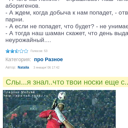
аборигенов.
- А ждем, когда добыча к нам попадет, - о
парни.
- А если не попадет, что будет? - не унима
- А тогда наш шаман скажет, что день выд
неурожайный....
Голосов: 53
Категория:
про Разное
Автор:
Natalia
3 января´06 17:42
Слы...я знал..что твои носки еще с.