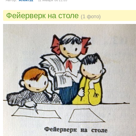
Автор:
Агент12
11 января´06 21:03
Фейерверк на столе
(1 фото)