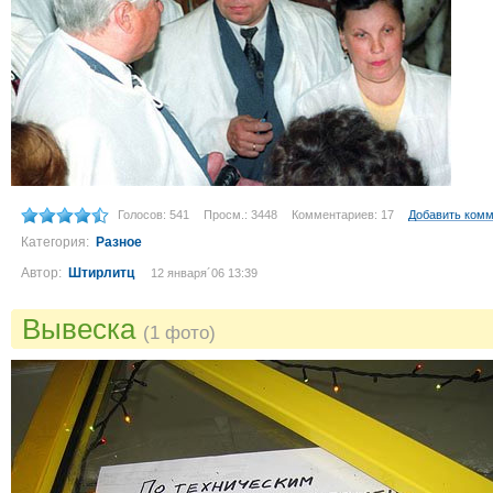
Голосов: 541
Просм.: 3448
Комментариев: 17
Добавить ком
Категория:
Разное
Автор:
Штирлитц
12 января´06 13:39
Вывеска
(1 фото)