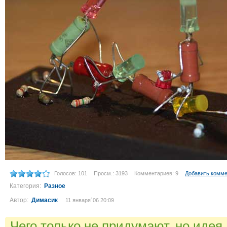
Голосов: 101
Просм.: 3193
Комментариев: 9
Добавить комм
Категория:
Разное
Автор:
Димасик
11 января´06 20:09
Чего только не придумают..но идея.