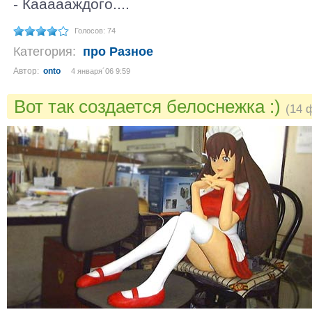
- Каааааждого....
Голосов: 74
Категория:
про Разное
Автор:
onto
4 января´06 9:59
Вот так создается белоснежка :)
(14 