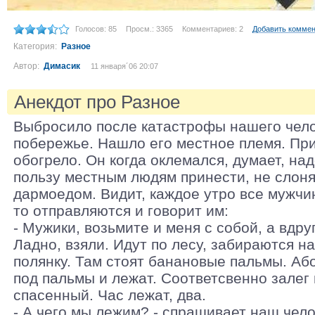
Голосов: 85
Просм.: 3365
Комментариев: 2
Добавить комме
Категория:
Разное
Автор:
Димасик
11 января´06 20:07
Анекдот про Разное
Выбросило после катастрофы нашего чело
побережье. Нашло его местное племя. Пр
обогрело. Он когда оклемался, думает, над
пользу местным людям принести, не слоня
дармоедом. Видит, каждое утро все мужчи
то отправляются и говорит им:
- Мужики, возьмите и меня с собой, а вдруг
Ладно, взяли. Идут по лесу, забираются н
полянку. Там стоят банановые пальмы. Аб
под пальмы и лежат. Соответсвенно залег
спасенный. Час лежат, два.
- А чего мы лежим? - спрашивает наш чело