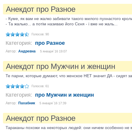
Анекдот про Разное
- Куме, як вам не жалко забивати такого милого пухнастого крол
- Та жалько... а потім називаю його Сєня - і вже не жаль...
Голосов: 90
Категория:
про Разное
Автор:
Андревна
5 января´16 19:07
Анекдот про Мужчин и женщин
Те парни, которые думают, что женское НЕТ значит ДА - сидят з
Голосов: 61
Категория:
про Мужчин и женщин
Автор:
Пахабник
5 января´16 17:39
Анекдот про Разное
Тараканы похожи на некоторых людей: они ничем особенно не 