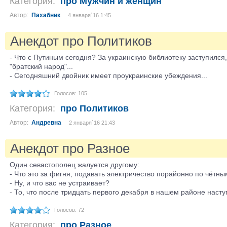
Категория:
про Мужчин и женщин
Автор:
Пахабник
4 января´16 1:45
Анекдот про Политиков
- Что с Путиным сегодня? За украинскую библиотеку заступился,
"братский народ"...
- Сегодняшний двойник имеет проукраинские убеждения...
Голосов: 105
Категория:
про Политиков
Автор:
Андревна
2 января´16 21:43
Анекдот про Разное
Один севастополец жалуется другому:
- Что это за фигня, подавать электричество порайонно по чётн
- Ну, и что вас не устраивает?
- То, что после тридцать первого декабря в нашем районе насту
Голосов: 72
Категория:
про Разное