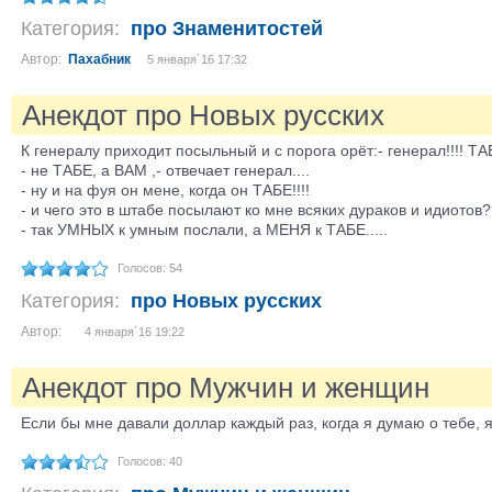
Категория:
про Знаменитостей
Автор:
Пахабник
5 января´16 17:32
Анекдот про Новых русских
К генералу приходит посыльный и с порога орёт:- генерал!!!! ТАБ
- не ТАБЕ, а ВАМ ,- отвечает генерал....
- ну и на фуя он мене, когда он ТАБЕ!!!!
- и чего это в штабе посылают ко мне всяких дураков и идиотов
- так УМНЫХ к умным послали, а МЕНЯ к ТАБЕ.....
Голосов: 54
Категория:
про Новых русских
Автор:
4 января´16 19:22
Анекдот про Мужчин и женщин
Если бы мне давали доллар каждый раз, когда я думаю о тебе, я
Голосов: 40