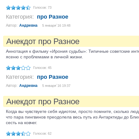
Голосов: 73
Категория:
про Разное
Автор:
Андревна
5 января´16 19:48
Анекдот про Разное
Аннотация к фильму «Ирония судьбы»: Типичные советские инт
ясеню с проблемами в личной жизни.
Голосов: 45
Категория:
про Разное
Автор:
Андревна
5 января´16 19:37
Анекдот про Разное
Когда вы чувствуете себя идиотом, просто помните, сколько лю
что пара пингвинов преодолела весь путь из Антарктиды до Бли
сесть на ковчег.
Голосов: 62