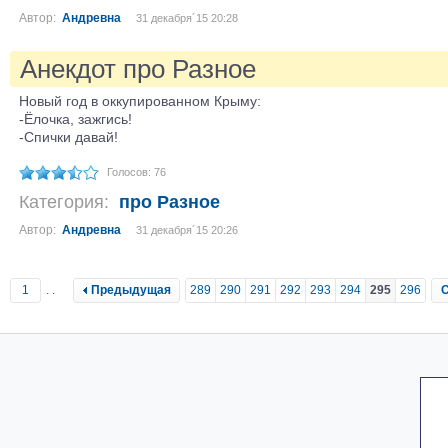
Автор:
Андревна
31 декабря´15 20:28
Анекдот про Разное
Новый год в оккупированном Крыму:
-Ёлочка, зажгись!
-Спички давай!
Голосов: 76
Категория:
про Разное
Автор:
Андревна
31 декабря´15 20:26
1
..
Предыдущая
289
290
291
292
293
294
295
296