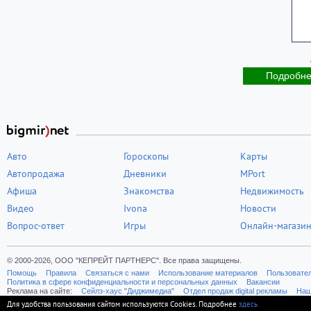
Подробн
Авто
Гороскопы
Карты
Автопродажа
Дневники
MPort
Афиша
Знакомства
Недвижимость
Видео
Ivona
Новости
Вопрос-ответ
Игры
Онлайн-магази
© 2000-2026, ООО "КЕПРЕЙТ ПАРТНЕРС". Все права защищены.
Помощь
Правила
Связаться с нами
Использование материалов
Пользовате
Политика в сфере конфиденциальности и персональных данных
Вакансии
Реклама на сайте:
Cейлз-хаус "Диджимедиа"
Отдел продаж digital рекламы
Наш
Для удобства пользования сайтом используются Cookies. Подробнее
здесь