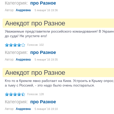
Категория:
про Разное
Автор:
Андревна
5 января´16 19:36
Анекдот про Разное
Уважаемые представители российского командования! В Украине
до суда! Не упустите его!
Голосов: 102
Категория:
про Разное
Автор:
Андревна
5 января´16 19:35
Анекдот про Разное
Кто-то в Кремле явно работает на Киев. Устроить в Крыму опрос,
а тьму с Россией, - это надо было очень постараться.
Голосов: 128
Категория:
про Разное
Автор:
Андревна
5 января´16 19:10