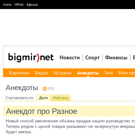
Ivona
MPort
Афиша
Новости
Спорт
Финансы
Картинки
Видео
Истории
Анекдоты
Теги
Мои пр
Анекдоты
RSS
Сортировать по
Дате
Рейтингу
Анекдот про Разное
Новый способ увеличения объёма продаж нашло руководство то
Теперь рядом с ценой товара указывают не зачёркнутую вчераш
будет завтра.