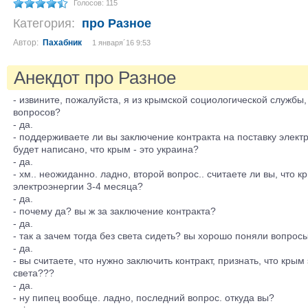
Голосов: 115
Категория:
про Разное
Автор:
Пахабник
1 января´16 9:53
Анекдот про Разное
- извините, пожалуйста, я из крымской социологической службы,
вопросов?
- да.
- поддерживаете ли вы заключение контракта на поставку элект
будет написано, что крым - это украина?
- да.
- хм.. неожиданно. ладно, второй вопрос.. считаете ли вы, что 
электроэнергии 3-4 месяца?
- да.
- почему да? вы ж за заключение контракта?
- да.
- так а зачем тогда без света сидеть? вы хорошо поняли вопрос
- да.
- вы считаете, что нужно заключить контракт, признать, что крым 
света???
- да.
- ну пипец вообще. ладно, последний вопрос. откуда вы?