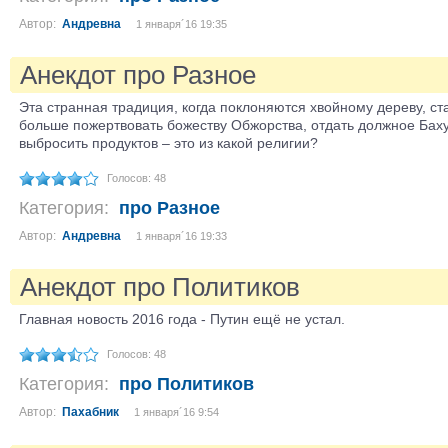
Автор:
Андревна
1 января´16 19:35
Анекдот про Разное
Эта странная традиция, когда поклоняются хвойному дереву, с
больше пожертвовать божеству Обжорства, отдать должное Баху
выбросить продуктов – это из какой религии?
Голосов: 48
Категория:
про Разное
Автор:
Андревна
1 января´16 19:33
Анекдот про Политиков
Главная новость 2016 года - Путин ещё не устал.
Голосов: 48
Категория:
про Политиков
Автор:
Пахабник
1 января´16 9:54