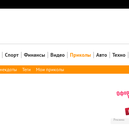
Закрыть
Спорт
Финансы
Видео
Приколы
Авто
Техно
некдоты
Теги
Мои приколы
Реклама