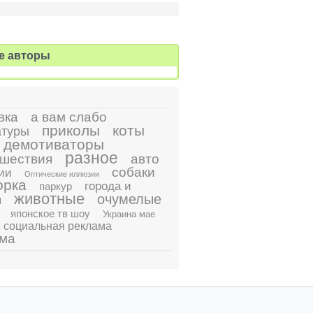
е авторы
вка
а вам слабо
приколы
коты
атуры
демотиваторы
разное
шествия
авто
собаки
ии
Оптические иллюзии
орка
города и
паркур
животные
очумелые
ы
японское тв шоу
Украина мае
социальная реклама
ама