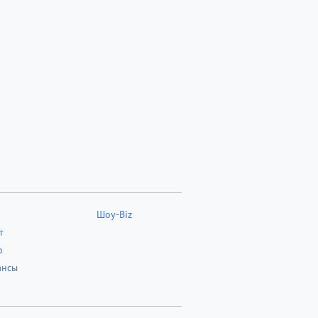
Шоу-Biz
т
о
ансы
о