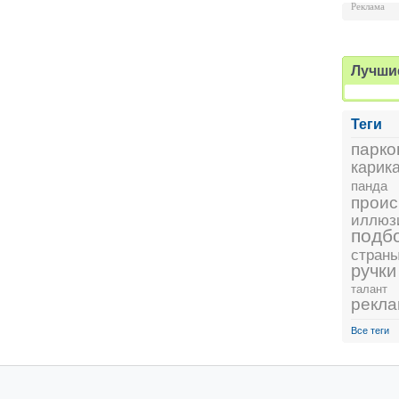
Реклама
Лучши
Теги
парко
карик
панда
проис
иллюз
подб
стран
ручки
талант
рекл
Все теги