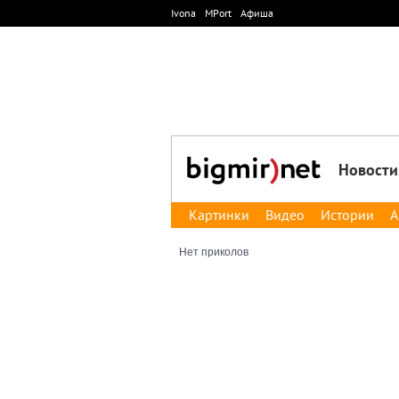
Ivona
MPort
Афиша
Новости
Картинки
Видео
Истории
А
Нет приколов