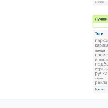
Реклама
Лучши
Теги
парко
карик
панда
проис
иллюз
подб
стран
ручки
талант
рекл
Все теги