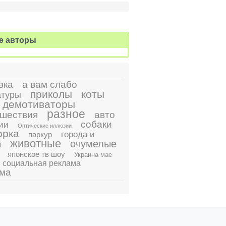
е авторы
вка
а вам слабо
приколы
коты
атуры
демотиваторы
разное
шествия
авто
собаки
ии
Оптические иллюзии
орка
города и
паркур
животные
очумелые
ы
японское тв шоу
Украина мае
социальная реклама
ама