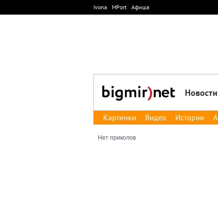
Ivona
MPort
Афиша
Новости
Картинки
Видео
Истории
А
Нет приколов