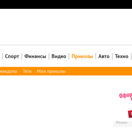
Закрыть
Спорт
Финансы
Видео
Приколы
Авто
Техно
некдоты
Теги
Мои приколы
Реклама