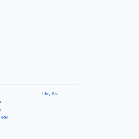
Шоу-Biz
т
о
ансы
о