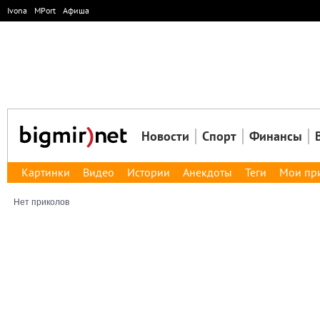
Ivona
MPort
Афиша
Новости
Спорт
Финансы
Картинки
Видео
Истории
Анекдоты
Теги
Мои пр
Нет приколов