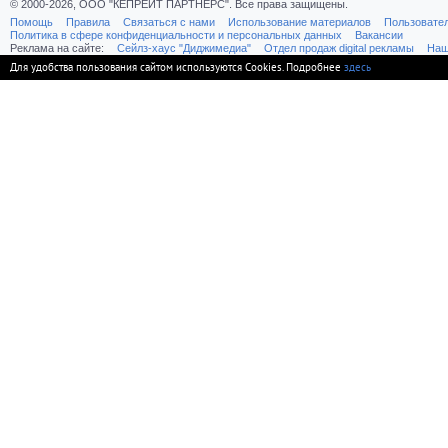
© 2000-2026, ООО "КЕПРЕЙТ ПАРТНЕРС". Все права защищены.
Помощь
Правила
Связаться с нами
Использование материалов
Пользовате
Политика в сфере конфиденциальности и персональных данных
Вакансии
Реклама на сайте:
Cейлз-хаус "Диджимедиа"
Отдел продаж digital рекламы
Наш
Для удобства пользования сайтом используются Cookies. Подробнее
здесь