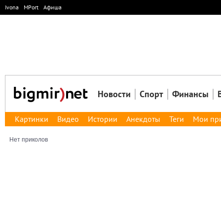
Ivona
MPort
Афиша
Новости
Спорт
Финансы
Картинки
Видео
Истории
Анекдоты
Теги
Мои пр
Нет приколов