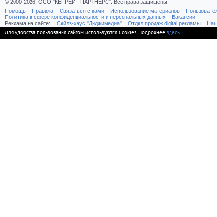
© 2000-2026, ООО "КЕПРЕЙТ ПАРТНЕРС". Все права защищены.
Помощь
Правила
Связаться с нами
Использование материалов
Пользовате
Политика в сфере конфиденциальности и персональных данных
Вакансии
Реклама на сайте:
Cейлз-хаус "Диджимедиа"
Отдел продаж digital рекламы
Наш
Для удобства пользования сайтом используются Cookies. Подробнее
здесь